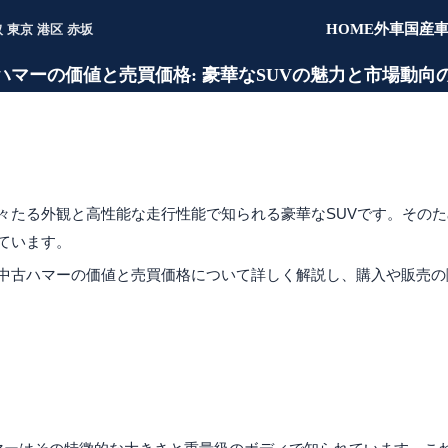
HOME
外車
国産
取 東京 港区 赤坂
ハマーの価値と売買価格: 豪華なSUVの魅力と市場動向
導入
々たる外観と高性能な走行性能で知られる豪華なSUVです。その
ています。
中古ハマーの価値と売買価格について詳しく解説し、購入や販売の
ハマーの魅力と特徴